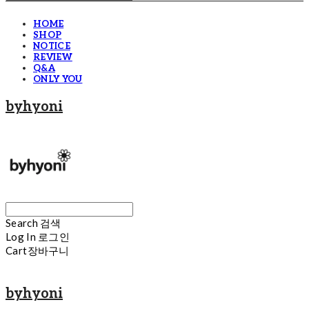
HOME
SHOP
NOTICE
REVIEW
Q&A
ONLY YOU
byhyoni
Search
검색
Log In
로그인
Cart
장바구니
byhyoni