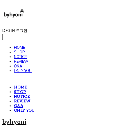
LOG IN
로그인
HOME
SHOP
NOTICE
REVIEW
Q&A
ONLY YOU
HOME
SHOP
NOTICE
REVIEW
Q&A
ONLY YOU
byhyoni