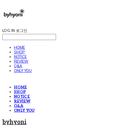
LOG IN
로그인
HOME
SHOP
NOTICE
REVIEW
Q&A
ONLY YOU
HOME
SHOP
NOTICE
REVIEW
Q&A
ONLY YOU
byhyoni