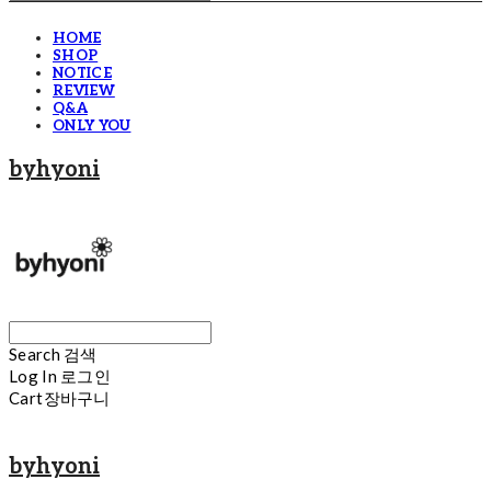
HOME
SHOP
NOTICE
REVIEW
Q&A
ONLY YOU
byhyoni
Search
검색
Log In
로그인
Cart
장바구니
byhyoni