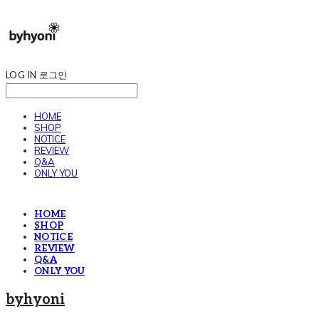
LOG IN
로그인
HOME
SHOP
NOTICE
REVIEW
Q&A
ONLY YOU
HOME
SHOP
NOTICE
REVIEW
Q&A
ONLY YOU
byhyoni