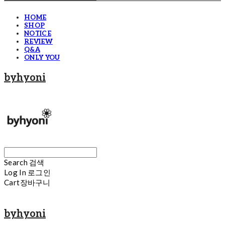
HOME
SHOP
NOTICE
REVIEW
Q&A
ONLY YOU
byhyoni
Search
검색
Log In
로그인
Cart
장바구니
byhyoni