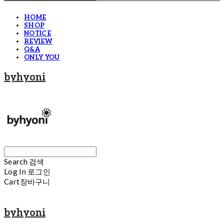
HOME
SHOP
NOTICE
REVIEW
Q&A
ONLY YOU
byhyoni
Search
검색
Log In
로그인
Cart
장바구니
byhyoni