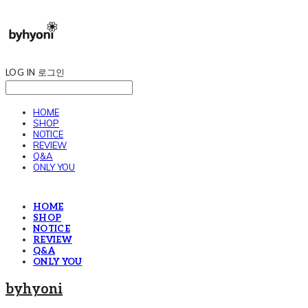
LOG IN
로그인
HOME
SHOP
NOTICE
REVIEW
Q&A
ONLY YOU
HOME
SHOP
NOTICE
REVIEW
Q&A
ONLY YOU
byhyoni