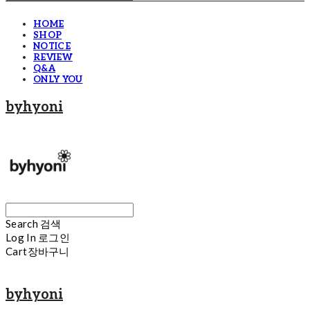
HOME
SHOP
NOTICE
REVIEW
Q&A
ONLY YOU
byhyoni
Search
검색
Log In
로그인
Cart
장바구니
byhyoni