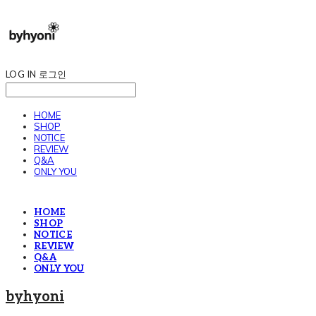
LOG IN
로그인
HOME
SHOP
NOTICE
REVIEW
Q&A
ONLY YOU
HOME
SHOP
NOTICE
REVIEW
Q&A
ONLY YOU
byhyoni