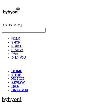
LOG IN
로그인
HOME
SHOP
NOTICE
REVIEW
Q&A
ONLY YOU
HOME
SHOP
NOTICE
REVIEW
Q&A
ONLY YOU
byhyoni