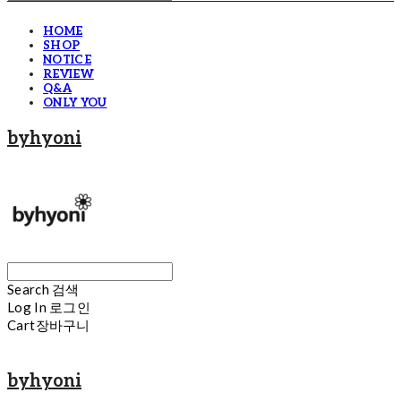
HOME
SHOP
NOTICE
REVIEW
Q&A
ONLY YOU
byhyoni
Search
검색
Log In
로그인
Cart
장바구니
byhyoni