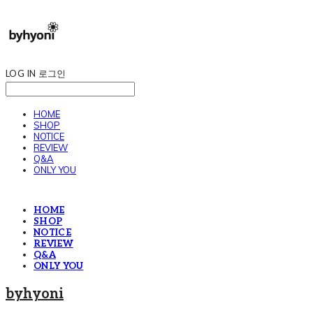
LOG IN
로그인
HOME
SHOP
NOTICE
REVIEW
Q&A
ONLY YOU
HOME
SHOP
NOTICE
REVIEW
Q&A
ONLY YOU
byhyoni