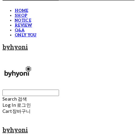
HOME
SHOP
NOTICE
REVIEW
Q&A
ONLY YOU
byhyoni
Search
검색
Log In
로그인
Cart
장바구니
byhyoni