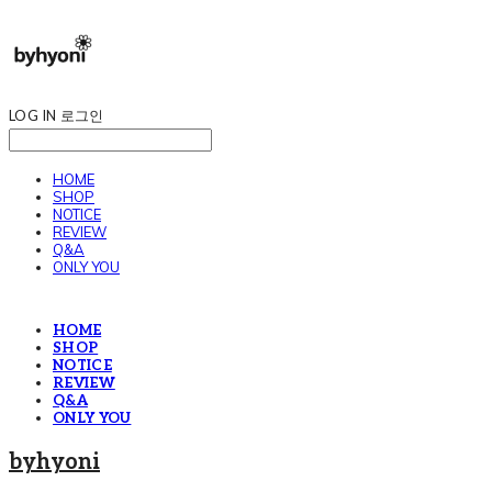
LOG IN
로그인
HOME
SHOP
NOTICE
REVIEW
Q&A
ONLY YOU
HOME
SHOP
NOTICE
REVIEW
Q&A
ONLY YOU
byhyoni