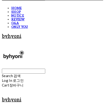
HOME
SHOP
NOTICE
REVIEW
Q&A
ONLY YOU
byhyoni
Search
검색
Log In
로그인
Cart
장바구니
byhyoni