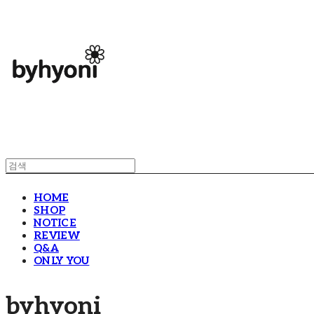
HOME
SHOP
NOTICE
REVIEW
Q&A
ONLY YOU
byhyoni