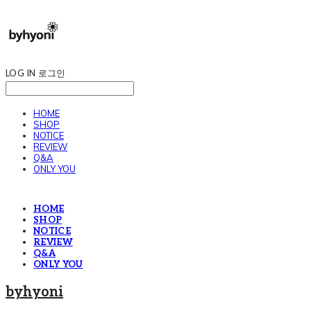
LOG IN
로그인
HOME
SHOP
NOTICE
REVIEW
Q&A
ONLY YOU
HOME
SHOP
NOTICE
REVIEW
Q&A
ONLY YOU
byhyoni