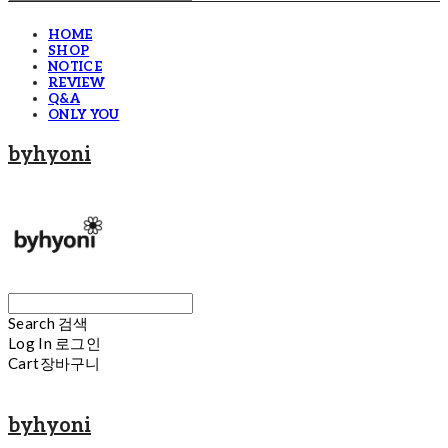
HOME
SHOP
NOTICE
REVIEW
Q&A
ONLY YOU
byhyoni
Search
검색
Log In
로그인
Cart
장바구니
byhyoni