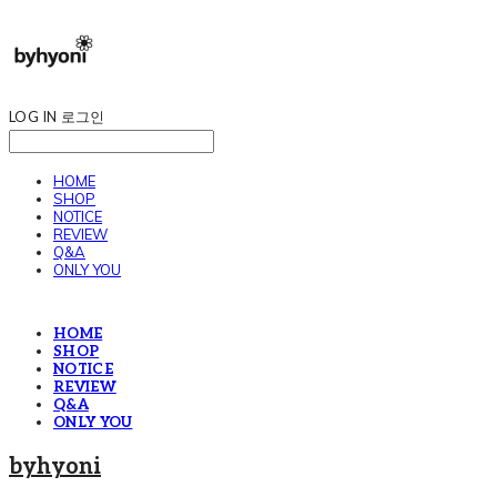
LOG IN
로그인
HOME
SHOP
NOTICE
REVIEW
Q&A
ONLY YOU
HOME
SHOP
NOTICE
REVIEW
Q&A
ONLY YOU
byhyoni