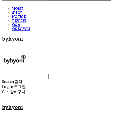
HOME
SHOP
NOTICE
REVIEW
Q&A
ONLY YOU
byhyoni
Search
검색
Log In
로그인
Cart
장바구니
byhyoni