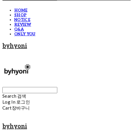
HOME
SHOP
NOTICE
REVIEW
Q&A
ONLY YOU
byhyoni
Search
검색
Log In
로그인
Cart
장바구니
byhyoni