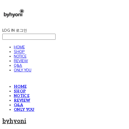
LOG IN
로그인
HOME
SHOP
NOTICE
REVIEW
Q&A
ONLY YOU
HOME
SHOP
NOTICE
REVIEW
Q&A
ONLY YOU
byhyoni