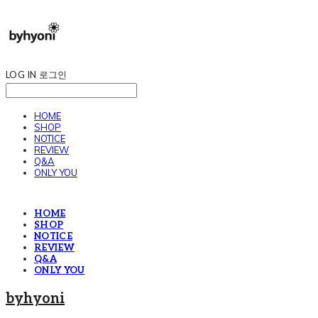
LOG IN
로그인
HOME
SHOP
NOTICE
REVIEW
Q&A
ONLY YOU
HOME
SHOP
NOTICE
REVIEW
Q&A
ONLY YOU
byhyoni