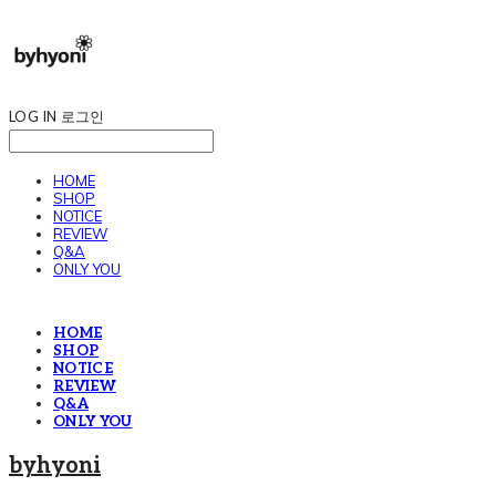
LOG IN
로그인
HOME
SHOP
NOTICE
REVIEW
Q&A
ONLY YOU
HOME
SHOP
NOTICE
REVIEW
Q&A
ONLY YOU
byhyoni