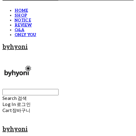
HOME
SHOP
NOTICE
REVIEW
Q&A
ONLY YOU
byhyoni
Search
검색
Log In
로그인
Cart
장바구니
byhyoni