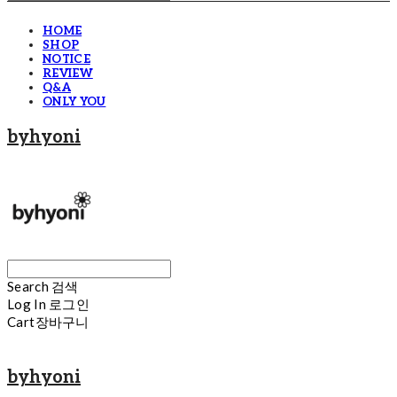
HOME
SHOP
NOTICE
REVIEW
Q&A
ONLY YOU
byhyoni
Search
검색
Log In
로그인
Cart
장바구니
byhyoni