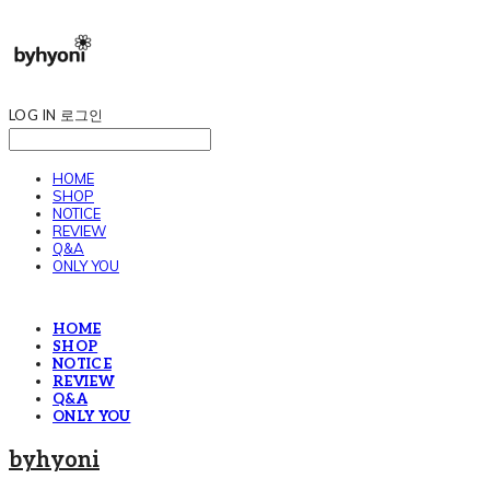
LOG IN
로그인
HOME
SHOP
NOTICE
REVIEW
Q&A
ONLY YOU
HOME
SHOP
NOTICE
REVIEW
Q&A
ONLY YOU
byhyoni