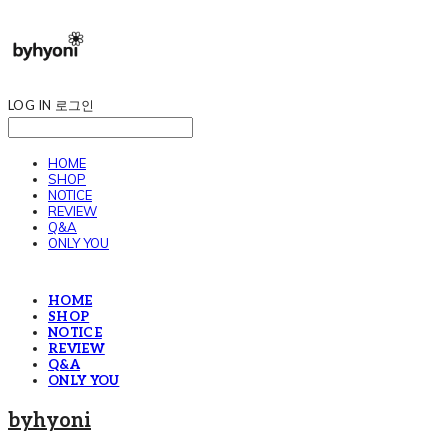
LOG IN
로그인
HOME
SHOP
NOTICE
REVIEW
Q&A
ONLY YOU
HOME
SHOP
NOTICE
REVIEW
Q&A
ONLY YOU
byhyoni