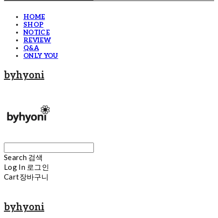
HOME
SHOP
NOTICE
REVIEW
Q&A
ONLY YOU
byhyoni
Search
검색
Log In
로그인
Cart
장바구니
byhyoni