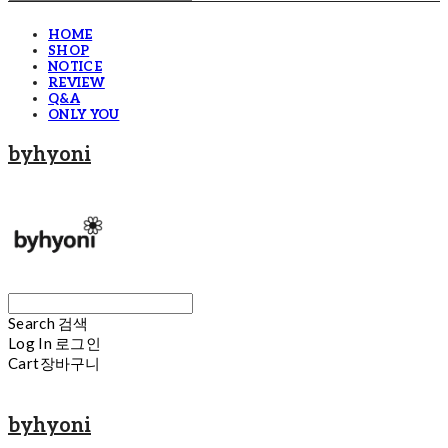
HOME
SHOP
NOTICE
REVIEW
Q&A
ONLY YOU
byhyoni
Search
검색
Log In
로그인
Cart
장바구니
byhyoni