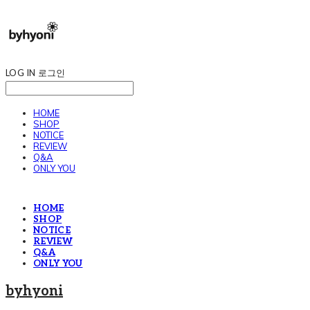
LOG IN
로그인
HOME
SHOP
NOTICE
REVIEW
Q&A
ONLY YOU
HOME
SHOP
NOTICE
REVIEW
Q&A
ONLY YOU
byhyoni