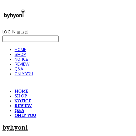
LOG IN
로그인
HOME
SHOP
NOTICE
REVIEW
Q&A
ONLY YOU
HOME
SHOP
NOTICE
REVIEW
Q&A
ONLY YOU
byhyoni