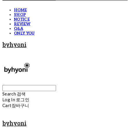
HOME
SHOP
NOTICE
REVIEW
Q&A
ONLY YOU
byhyoni
Search
검색
Log In
로그인
Cart
장바구니
byhyoni