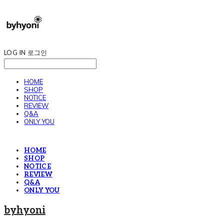
LOG IN
로그인
HOME
SHOP
NOTICE
REVIEW
Q&A
ONLY YOU
HOME
SHOP
NOTICE
REVIEW
Q&A
ONLY YOU
byhyoni