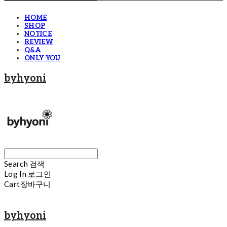
HOME
SHOP
NOTICE
REVIEW
Q&A
ONLY YOU
byhyoni
Search
검색
Log In
로그인
Cart
장바구니
byhyoni