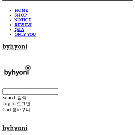
HOME
SHOP
NOTICE
REVIEW
Q&A
ONLY YOU
byhyoni
Search
검색
Log In
로그인
Cart
장바구니
byhyoni