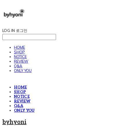
LOG IN
로그인
HOME
SHOP
NOTICE
REVIEW
Q&A
ONLY YOU
HOME
SHOP
NOTICE
REVIEW
Q&A
ONLY YOU
byhyoni