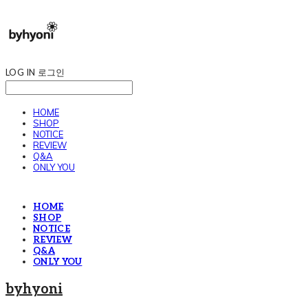
LOG IN
로그인
HOME
SHOP
NOTICE
REVIEW
Q&A
ONLY YOU
HOME
SHOP
NOTICE
REVIEW
Q&A
ONLY YOU
byhyoni