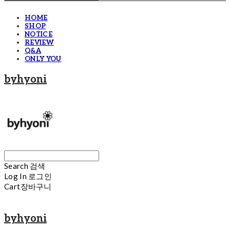
HOME
SHOP
NOTICE
REVIEW
Q&A
ONLY YOU
byhyoni
Search
검색
Log In
로그인
Cart
장바구니
byhyoni