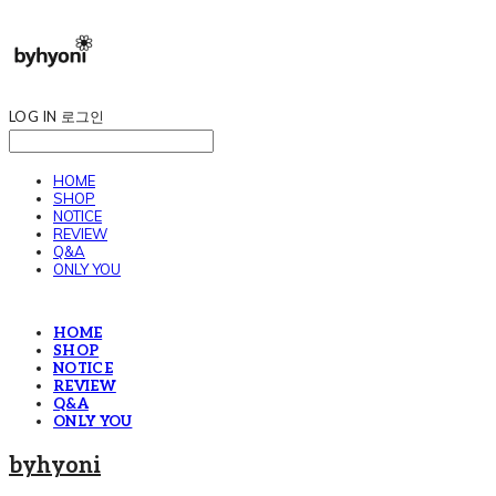
LOG IN
로그인
HOME
SHOP
NOTICE
REVIEW
Q&A
ONLY YOU
HOME
SHOP
NOTICE
REVIEW
Q&A
ONLY YOU
byhyoni