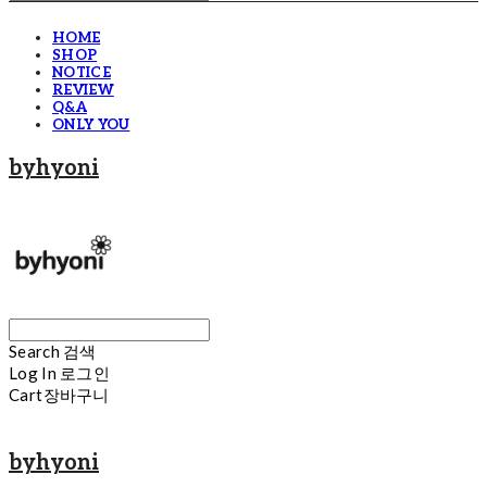
HOME
SHOP
NOTICE
REVIEW
Q&A
ONLY YOU
byhyoni
Search
검색
Log In
로그인
Cart
장바구니
byhyoni