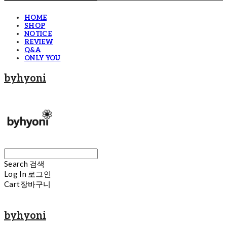
HOME
SHOP
NOTICE
REVIEW
Q&A
ONLY YOU
byhyoni
Search
검색
Log In
로그인
Cart
장바구니
byhyoni