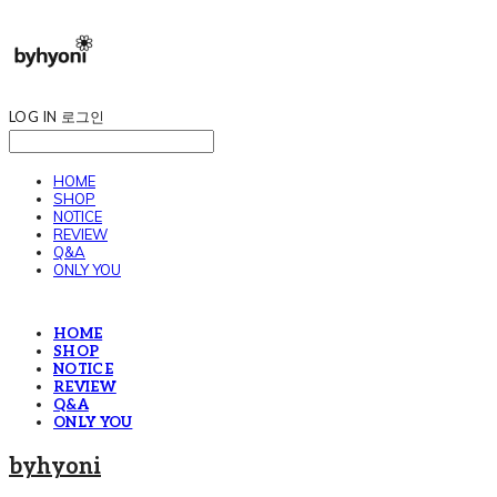
LOG IN
로그인
HOME
SHOP
NOTICE
REVIEW
Q&A
ONLY YOU
HOME
SHOP
NOTICE
REVIEW
Q&A
ONLY YOU
byhyoni