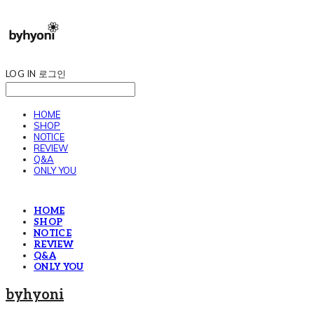
LOG IN
로그인
HOME
SHOP
NOTICE
REVIEW
Q&A
ONLY YOU
HOME
SHOP
NOTICE
REVIEW
Q&A
ONLY YOU
byhyoni