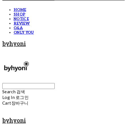
HOME
SHOP
NOTICE
REVIEW
Q&A
ONLY YOU
byhyoni
Search
검색
Log In
로그인
Cart
장바구니
byhyoni