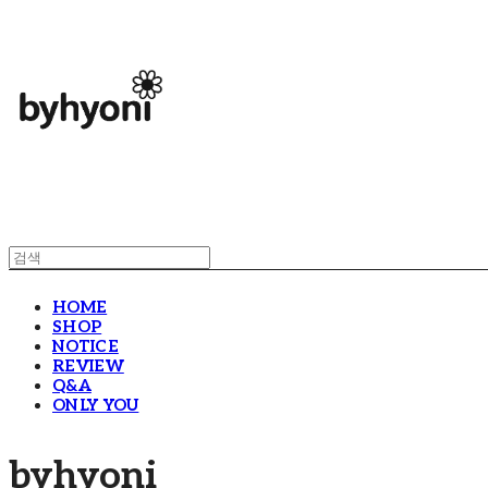
HOME
SHOP
NOTICE
REVIEW
Q&A
ONLY YOU
byhyoni