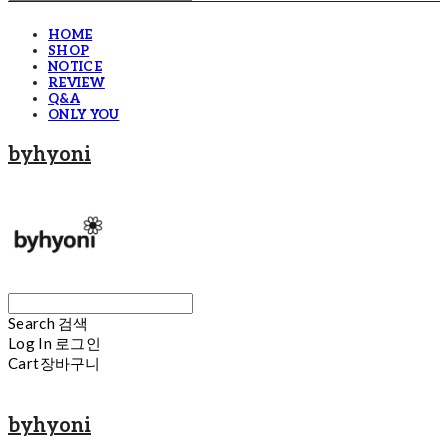
HOME
SHOP
NOTICE
REVIEW
Q&A
ONLY YOU
byhyoni
Search
검색
Log In
로그인
Cart
장바구니
byhyoni