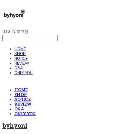
LOG IN
로그인
HOME
SHOP
NOTICE
REVIEW
Q&A
ONLY YOU
HOME
SHOP
NOTICE
REVIEW
Q&A
ONLY YOU
byhyoni