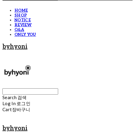
HOME
SHOP
NOTICE
REVIEW
Q&A
ONLY YOU
byhyoni
Search
검색
Log In
로그인
Cart
장바구니
byhyoni