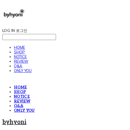
LOG IN
로그인
HOME
SHOP
NOTICE
REVIEW
Q&A
ONLY YOU
HOME
SHOP
NOTICE
REVIEW
Q&A
ONLY YOU
byhyoni