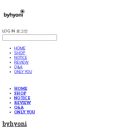
LOG IN
로그인
HOME
SHOP
NOTICE
REVIEW
Q&A
ONLY YOU
HOME
SHOP
NOTICE
REVIEW
Q&A
ONLY YOU
byhyoni