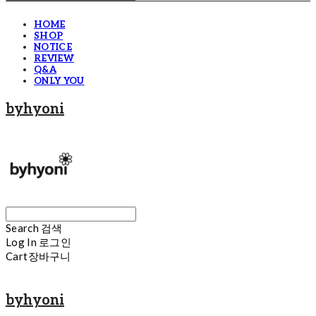
HOME
SHOP
NOTICE
REVIEW
Q&A
ONLY YOU
byhyoni
Search
검색
Log In
로그인
Cart
장바구니
byhyoni