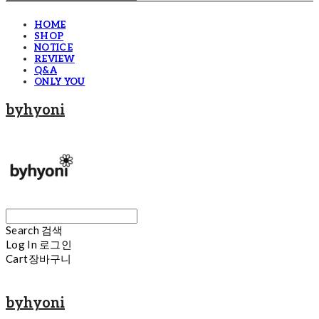
HOME
SHOP
NOTICE
REVIEW
Q&A
ONLY YOU
byhyoni
Search
검색
Log In
로그인
Cart
장바구니
byhyoni