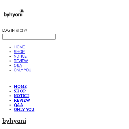
LOG IN
로그인
HOME
SHOP
NOTICE
REVIEW
Q&A
ONLY YOU
HOME
SHOP
NOTICE
REVIEW
Q&A
ONLY YOU
byhyoni