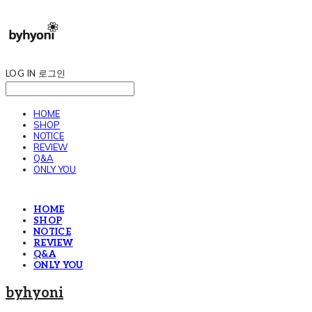
LOG IN
로그인
HOME
SHOP
NOTICE
REVIEW
Q&A
ONLY YOU
HOME
SHOP
NOTICE
REVIEW
Q&A
ONLY YOU
byhyoni