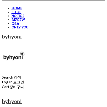
HOME
SHOP
NOTICE
REVIEW
Q&A
ONLY YOU
byhyoni
Search
검색
Log In
로그인
Cart
장바구니
byhyoni