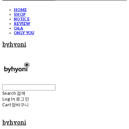
HOME
SHOP
NOTICE
REVIEW
Q&A
ONLY YOU
byhyoni
Search
검색
Log In
로그인
Cart
장바구니
byhyoni