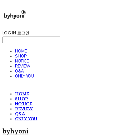
LOG IN
로그인
HOME
SHOP
NOTICE
REVIEW
Q&A
ONLY YOU
HOME
SHOP
NOTICE
REVIEW
Q&A
ONLY YOU
byhyoni