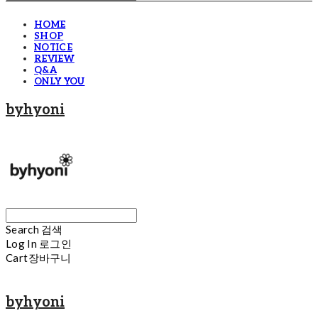
HOME
SHOP
NOTICE
REVIEW
Q&A
ONLY YOU
byhyoni
Search
검색
Log In
로그인
Cart
장바구니
byhyoni