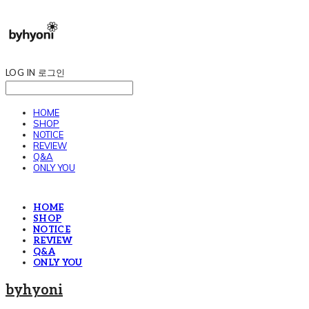
LOG IN
로그인
HOME
SHOP
NOTICE
REVIEW
Q&A
ONLY YOU
HOME
SHOP
NOTICE
REVIEW
Q&A
ONLY YOU
byhyoni