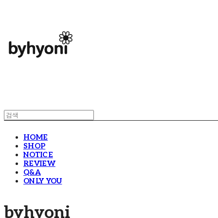
HOME
SHOP
NOTICE
REVIEW
Q&A
ONLY YOU
byhyoni